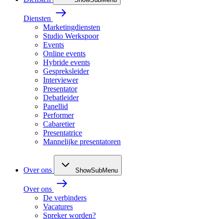
Diensten
Marketingdiensten
Studio Werkspoor
Events
Online events
Hybride events
Gespreksleider
Interviewer
Presentator
Debatleider
Panellid
Performer
Cabaretier
Presentatrice
Mannelijke presentatoren
Over ons
ShowSubMenu
Over ons
De verbinders
Vacatures
Spreker worden?