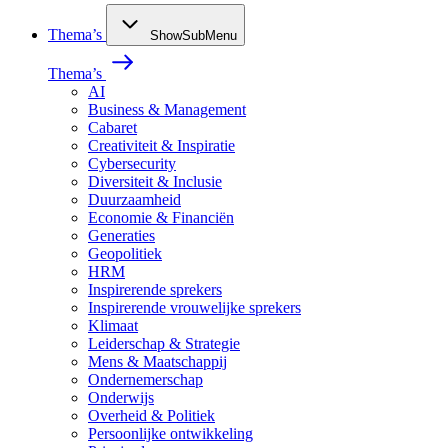
Thema’s
ShowSubMenu
Thema’s
AI
Business & Management
Cabaret
Creativiteit & Inspiratie
Cybersecurity
Diversiteit & Inclusie
Duurzaamheid
Economie & Financiën
Generaties
Geopolitiek
HRM
Inspirerende sprekers
Inspirerende vrouwelijke sprekers
Klimaat
Leiderschap & Strategie
Mens & Maatschappij
Ondernemerschap
Onderwijs
Overheid & Politiek
Persoonlijke ontwikkeling