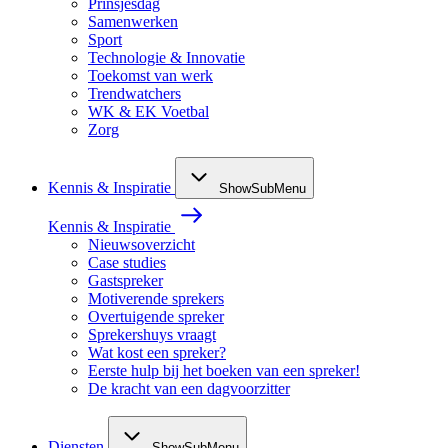
Prinsjesdag
Samenwerken
Sport
Technologie & Innovatie
Toekomst van werk
Trendwatchers
WK & EK Voetbal
Zorg
Kennis & Inspiratie
ShowSubMenu
Kennis & Inspiratie
Nieuwsoverzicht
Case studies
Gastspreker
Motiverende sprekers
Overtuigende spreker
Sprekershuys vraagt
Wat kost een spreker?
Eerste hulp bij het boeken van een spreker!
De kracht van een dagvoorzitter
Diensten
ShowSubMenu