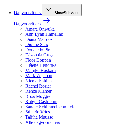
Dagvoorzitters
ShowSubMenu
Dagvoorzitters
Amara Onwuka
Ann-Lynn Hamelink
Diana Matroos
Dionne Stax
Donatello Piras
Edson da Graça
Floor Doppen
Hélène Hendriks
Marijke Roskam
Mark Wijsman
Nicola Ebbink
Rachel Rosier
Renze Klamer
Roos Moggré
Rutger Castricum
Sander Schimmelpenninck
Stijn de Vries
Talitha Muusse
Alle dagvoorzitters