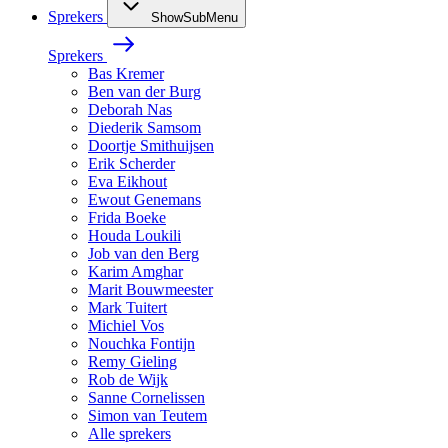
Sprekers
ShowSubMenu
Sprekers
Bas Kremer
Ben van der Burg
Deborah Nas
Diederik Samsom
Doortje Smithuijsen
Erik Scherder
Eva Eikhout
Ewout Genemans
Frida Boeke
Houda Loukili
Job van den Berg
Karim Amghar
Marit Bouwmeester
Mark Tuitert
Michiel Vos
Nouchka Fontijn
Remy Gieling
Rob de Wijk
Sanne Cornelissen
Simon van Teutem
Alle sprekers