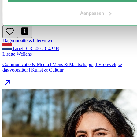
Aanpassen
Dagvoorzitter
&
Interviewer
Tarief: € 3.500 - € 4.999
Lisette Wellens
Communicatie & Media | Mens & Maatschappij | Vrouwelijke
dagvoorzitter | Kunst & Cultuur