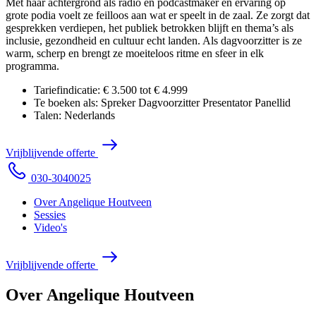
Met haar achtergrond als radio en podcastmaker en ervaring op
grote podia voelt ze feilloos aan wat er speelt in de zaal. Ze zorgt dat
gesprekken verdiepen, het publiek betrokken blijft en thema’s als
inclusie, gezondheid en cultuur echt landen. Als dagvoorzitter is ze
warm, scherp en brengt ze moeiteloos ritme en sfeer in elk
programma.
Tariefindicatie:
€ 3.500 tot € 4.999
Te boeken als:
Spreker
Dagvoorzitter
Presentator
Panellid
Talen:
Nederlands
V
r
i
j
b
l
i
j
v
e
n
d
e
o
f
f
e
r
t
e
0
3
0
-
3
0
4
0
0
2
5
Over Angelique Houtveen
Sessies
Video's
V
r
i
j
b
l
i
j
v
e
n
d
e
o
f
f
e
r
t
e
Over Angelique Houtveen