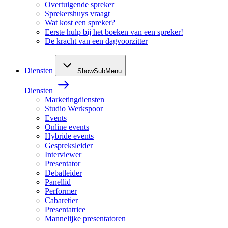
Overtuigende spreker
Sprekershuys vraagt
Wat kost een spreker?
Eerste hulp bij het boeken van een spreker!
De kracht van een dagvoorzitter
Diensten
ShowSubMenu
Diensten
Marketingdiensten
Studio Werkspoor
Events
Online events
Hybride events
Gespreksleider
Interviewer
Presentator
Debatleider
Panellid
Performer
Cabaretier
Presentatrice
Mannelijke presentatoren