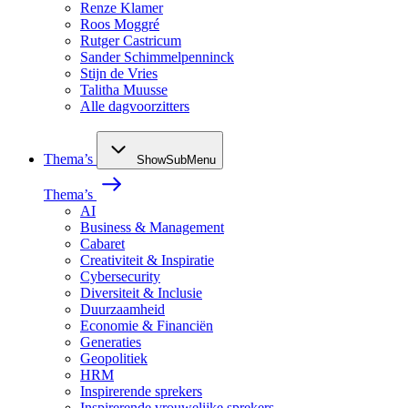
Renze Klamer
Roos Moggré
Rutger Castricum
Sander Schimmelpenninck
Stijn de Vries
Talitha Muusse
Alle dagvoorzitters
Thema’s
ShowSubMenu
Thema’s
AI
Business & Management
Cabaret
Creativiteit & Inspiratie
Cybersecurity
Diversiteit & Inclusie
Duurzaamheid
Economie & Financiën
Generaties
Geopolitiek
HRM
Inspirerende sprekers
Inspirerende vrouwelijke sprekers