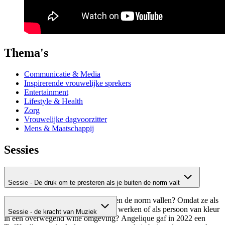
Thema's
Communicatie & Media
Inspirerende vrouwelijke sprekers
Entertainment
Lifestyle & Health
Zorg
Vrouwelijke dagvoorzitter
Mens & Maatschappij
Sessies
Sessie - De druk om te presteren als je buiten de norm valt
Zijn er mensen in je bedrijf die buiten de norm vallen? Omdat ze als
vrouw in een mannelijke omgeving werken of als persoon van kleur
Sessie - de kracht van Muziek
in een overwegend witte omgeving? Angelique gaf in 2022 een