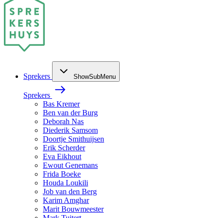
Sprekers
ShowSubMenu
Sprekers
Bas Kremer
Ben van der Burg
Deborah Nas
Diederik Samsom
Doortje Smithuijsen
Erik Scherder
Eva Eikhout
Ewout Genemans
Frida Boeke
Houda Loukili
Job van den Berg
Karim Amghar
Marit Bouwmeester
Mark Tuitert