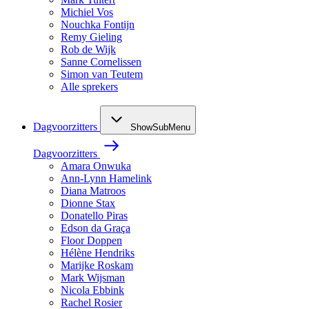
Michiel Vos
Nouchka Fontijn
Remy Gieling
Rob de Wijk
Sanne Cornelissen
Simon van Teutem
Alle sprekers
Dagvoorzitters
ShowSubMenu
Dagvoorzitters
Amara Onwuka
Ann-Lynn Hamelink
Diana Matroos
Dionne Stax
Donatello Piras
Edson da Graça
Floor Doppen
Hélène Hendriks
Marijke Roskam
Mark Wijsman
Nicola Ebbink
Rachel Rosier