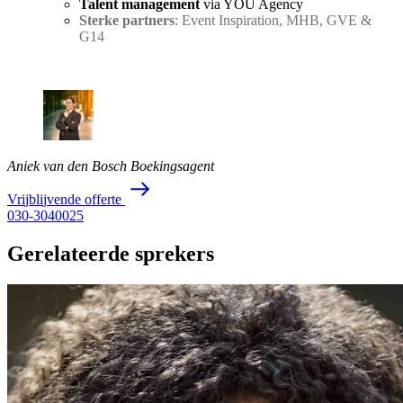
Talent management
via YOU Agency
Sterke partners
: Event Inspiration, MHB, GVE &
G14
Aniek van den Bosch
Boekingsagent
V
r
i
j
b
l
i
j
v
e
n
d
e
o
f
f
e
r
t
e
030-3040025
Gerelateerde sprekers