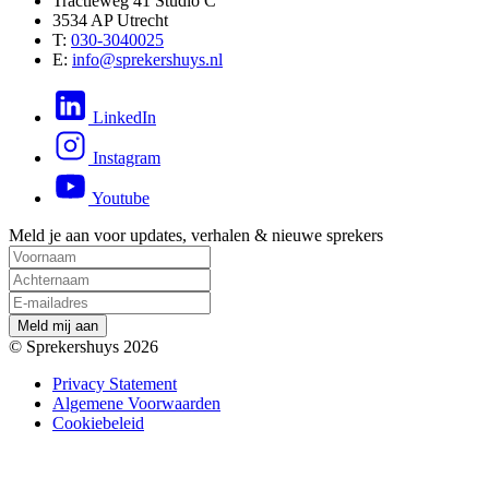
Tractieweg 41 Studio C
3534 AP Utrecht
T:
030-3040025
E:
info@sprekershuys.nl
LinkedIn
Instagram
Youtube
Meld je aan voor updates, verhalen & nieuwe sprekers
M
e
l
d
m
i
j
a
a
n
© Sprekershuys 2026
Privacy Statement
Algemene Voorwaarden
Cookiebeleid