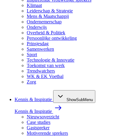
Klimaat
Leiderschap & Strategie
Mens & Maatschappij
Ondernemerschap
Onderwijs
Overheid & Politiek
Persoonlijke ontwikkeling
Prinsjesdag
Samenwerken
Sport
Technologie & Innovatie
Toekomst van werk
Trendwatchers
WK & EK Voetbal
Zorg
Kennis & Inspiratie
ShowSubMenu
Kennis & Inspiratie
Nieuwsoverzicht
Case studies
Gastspreker
Motiverende sprekers