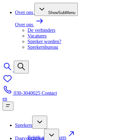
Over ons
ShowSubMenu
Over ons
De verbinders
Vacatures
Spreker worden?
Sprekersbureau
030-3040025
Contact
en
Sprekers
Bekijk alle sprekers
Dagvoorzitters