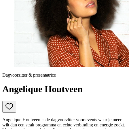
Prinsjesdag
Samenwerken
Sport
Technologie & Innovatie
Toekomst van werk
Trendwatchers
WK & EK Voetbal
Zorg
Dagvoorzitter & presentatrice
Angelique Houtveen
Angelique Houtveen is dé dagvoorzitter voor events waar je meer
wilt dan een strak programma en echte verbinding en energie zoekt.