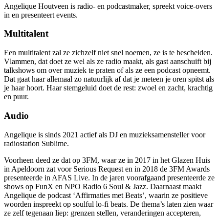
Angelique Houtveen is radio- en podcastmaker, spreekt voice-overs
in en presenteert events.
Multitalent
Een multitalent zal ze zichzelf niet snel noemen, ze is te bescheiden.
Vlammen, dat doet ze wel als ze radio maakt, als gast aanschuift bij
talkshows om over muziek te praten of als ze een podcast opneemt.
Dat gaat haar allemaal zo natuurlijk af dat je meteen je oren spitst als
je haar hoort. Haar stemgeluid doet de rest: zwoel en zacht, krachtig
en puur.
Audio
Angelique is sinds 2021 actief als DJ en muzieksamensteller voor
radiostation Sublime.
Voorheen deed ze dat op 3FM, waar ze in 2017 in het Glazen Huis
in Apeldoorn zat voor Serious Request en in 2018 de 3FM Awards
presenteerde in AFAS Live. In de jaren voorafgaand presenteerde ze
shows op FunX en NPO Radio 6 Soul & Jazz. Daarnaast maakt
Angelique de podcast ‘Affirmaties met Beats’, waarin ze positieve
woorden inspreekt op soulful lo-fi beats. De thema’s laten zien waar
ze zelf tegenaan liep: grenzen stellen, veranderingen accepteren,