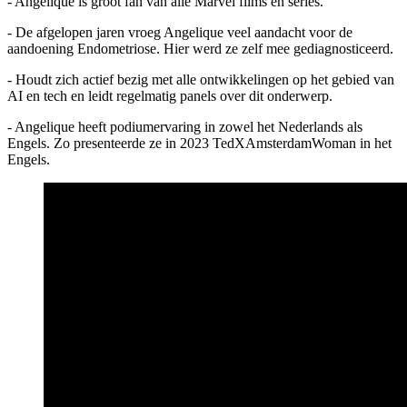
- Angelique is groot fan van alle Marvel films en series.
- De afgelopen jaren vroeg Angelique veel aandacht voor de
aandoening Endometriose. Hier werd ze zelf mee gediagnosticeerd.
- Houdt zich actief bezig met alle ontwikkelingen op het gebied van
AI en tech en leidt regelmatig panels over dit onderwerp.
- Angelique heeft podiumervaring in zowel het Nederlands als
Engels. Zo presenteerde ze in 2023 TedXAmsterdamWoman in het
Engels.