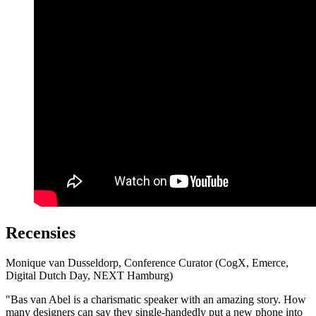
Keynote - If you can't open it, you don't own it
Recensies
Monique van Dusseldorp, Conference Curator (CogX, Emerce,
Digital Dutch Day, NEXT Hamburg)
"
Bas van Abel is a charismatic speaker with an amazing story. How
many designers can say they single-handedly put a new phone into