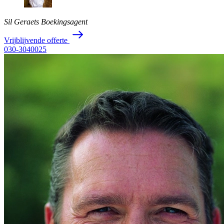
Sil Geraets
Boekingsagent
V
r
i
j
b
l
i
j
v
e
n
d
e
o
f
f
e
r
t
e
030-3040025