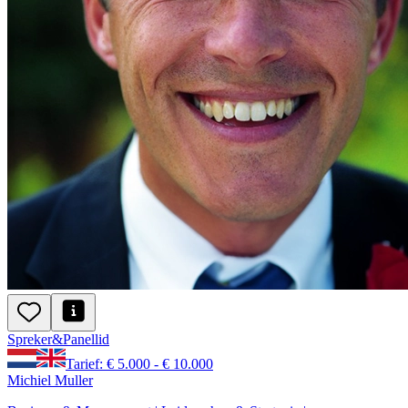
Spreker
&
Panellid
Tarief: € 5.000 - € 10.000
Michiel Muller