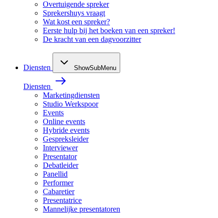
Overtuigende spreker
Sprekershuys vraagt
Wat kost een spreker?
Eerste hulp bij het boeken van een spreker!
De kracht van een dagvoorzitter
Diensten
ShowSubMenu
Diensten
Marketingdiensten
Studio Werkspoor
Events
Online events
Hybride events
Gespreksleider
Interviewer
Presentator
Debatleider
Panellid
Performer
Cabaretier
Presentatrice
Mannelijke presentatoren