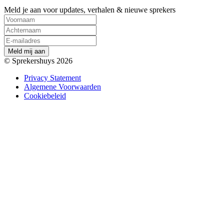
Meld je aan voor updates, verhalen & nieuwe sprekers
M
e
l
d
m
i
j
a
a
n
© Sprekershuys 2026
Privacy Statement
Algemene Voorwaarden
Cookiebeleid