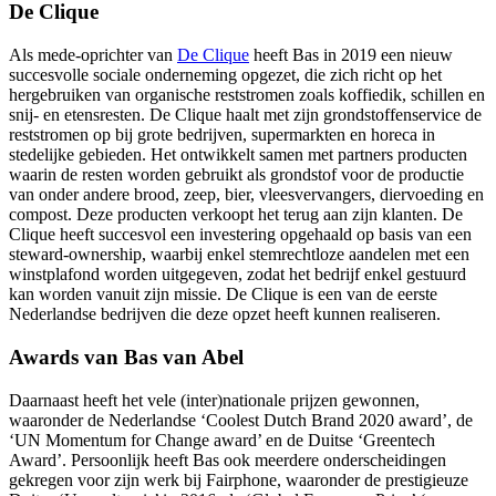
De Clique
Als mede-oprichter van
De Clique
heeft Bas in 2019 een nieuw
succesvolle sociale onderneming opgezet, die zich richt op het
hergebruiken van organische reststromen zoals koffiedik, schillen en
snij- en etensresten. De Clique haalt met zijn grondstoffenservice de
reststromen op bij grote bedrijven, supermarkten en horeca in
stedelijke gebieden. Het ontwikkelt samen met partners producten
waarin de resten worden gebruikt als grondstof voor de productie
van onder andere brood, zeep, bier, vleesvervangers, diervoeding en
compost. Deze producten verkoopt het terug aan zijn klanten. De
Clique heeft succesvol een investering opgehaald op basis van een
steward-ownership, waarbij enkel stemrechtloze aandelen met een
winstplafond worden uitgegeven, zodat het bedrijf enkel gestuurd
kan worden vanuit zijn missie. De Clique is een van de eerste
Nederlandse bedrijven die deze opzet heeft kunnen realiseren.
Awards van Bas van Abel
Daarnaast heeft het vele (inter)nationale prijzen gewonnen,
waaronder de Nederlandse ‘Coolest Dutch Brand 2020 award’, de
‘UN Momentum for Change award’ en de Duitse ‘Greentech
Award’. Persoonlijk heeft Bas ook meerdere onderscheidingen
gekregen voor zijn werk bij Fairphone, waaronder de prestigieuze