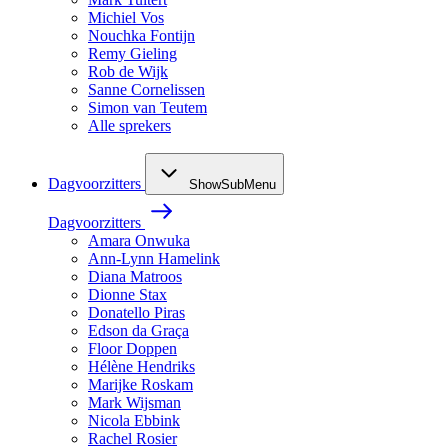
Michiel Vos
Nouchka Fontijn
Remy Gieling
Rob de Wijk
Sanne Cornelissen
Simon van Teutem
Alle sprekers
Dagvoorzitters
ShowSubMenu
Dagvoorzitters
Amara Onwuka
Ann-Lynn Hamelink
Diana Matroos
Dionne Stax
Donatello Piras
Edson da Graça
Floor Doppen
Hélène Hendriks
Marijke Roskam
Mark Wijsman
Nicola Ebbink
Rachel Rosier