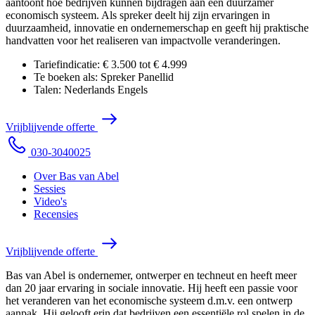
aantoont hoe bedrijven kunnen bijdragen aan een duurzamer
economisch systeem. Als spreker deelt hij zijn ervaringen in
duurzaamheid, innovatie en ondernemerschap en geeft hij praktische
handvatten voor het realiseren van impactvolle veranderingen.
Tariefindicatie:
€ 3.500 tot € 4.999
Te boeken als:
Spreker
Panellid
Talen:
Nederlands
Engels
V
r
i
j
b
l
i
j
v
e
n
d
e
o
f
f
e
r
t
e
0
3
0
-
3
0
4
0
0
2
5
Over Bas van Abel
Sessies
Video's
Recensies
V
r
i
j
b
l
i
j
v
e
n
d
e
o
f
f
e
r
t
e
Bas van Abel is ondernemer, ontwerper en techneut en heeft meer
dan 20 jaar ervaring in sociale innovatie. Hij heeft een passie voor
het veranderen van het economische systeem d.m.v. een ontwerp
aanpak. Hij gelooft erin dat bedrijven een essentiële rol spelen in de