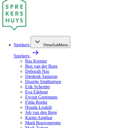
Sprekers
ShowSubMenu
Sprekers
Bas Kremer
Ben van der Burg
Deborah Nas
Diederik Samsom
Doortje Smithuijsen
Erik Scherder
Eva Eikhout
Ewout Genemans
Frida Boeke
Houda Loukili
Job van den Berg
Karim Amghar
Marit Bouwmeester
Mark Tuitert