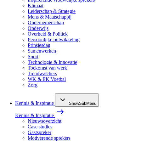
Klimaat
Leiderschap & Strategie
Mens & Maatschappij
Ondernemerschap
Onderwijs
Overheid & Politiek
Persoonlijke ontwikkeling
Prinsjesdag
Samenwerken
Sport
Technologie & Innovatie
Toekomst van werk
Trendwatchers
WK & EK Voetbal
Zorg
Kennis & Inspiratie
ShowSubMenu
Kennis & Inspiratie
Nieuwsoverzicht
Case studies
Gastspreker
Motiverende sprekers