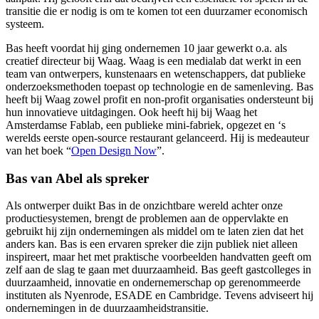
transitie die er nodig is om te komen tot een duurzamer economisch
systeem.
Bas heeft voordat hij ging ondernemen 10 jaar gewerkt o.a. als
creatief directeur bij Waag. Waag is een medialab dat werkt in een
team van ontwerpers, kunstenaars en wetenschappers, dat publieke
onderzoeksmethoden toepast op technologie en de samenleving. Bas
heeft bij Waag zowel profit en non-profit organisaties ondersteunt bij
hun innovatieve uitdagingen. Ook heeft hij bij Waag het
Amsterdamse Fablab, een publieke mini-fabriek, opgezet en ‘s
werelds eerste open-source restaurant gelanceerd. Hij is medeauteur
van het boek “
Open Design Now
”.
Bas van Abel als spreker
Als ontwerper duikt Bas in de onzichtbare wereld achter onze
productiesystemen, brengt de problemen aan de oppervlakte en
gebruikt hij zijn ondernemingen als middel om te laten zien dat het
anders kan. Bas is een ervaren spreker die zijn publiek niet alleen
inspireert, maar het met praktische voorbeelden handvatten geeft om
zelf aan de slag te gaan met duurzaamheid. Bas geeft gastcolleges in
duurzaamheid, innovatie en ondernemerschap op gerenommeerde
instituten als Nyenrode, ESADE en Cambridge. Tevens adviseert hij
ondernemingen in de duurzaamheidstransitie.