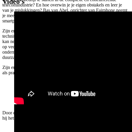
Video's
telecomindustrie? En hoe overwin je je eigen obstakels en leer je
van je mislukkingen? Bas van Abel, oprichter van Fairphone neemt
je mee op zijn reis van het oprichten van 's werelds eerste duurzame
smartphonebedrijf.
Zijn ervaring als ondernemer in combinatie met zijn creatieve en
technische achtergrond zorgen er voor dat Bas een pakkend verhaal
kan neerzetten sprekend vanuit eigen ervaring en kunde, waarbij hij
op veel verschillende onderwerpen kan verdiepen zoals
ondernemerschap, merkontwikkeling, productontwerp,
duurzaamheid en keteninrichting.
Zijn ervaringen en inzichten als ondernemer zijn zowel inspirerend
als praktisch voor een innovatieve aanpak rondom duurzaamheid.
Door diepe dalen naar de top: Bas van Abel van Fairphone over hoe
hij het het systeem verandert