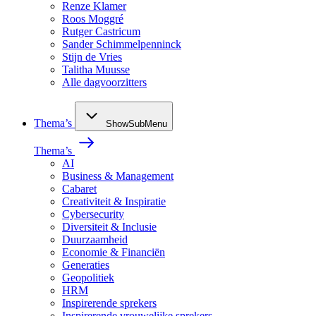
Renze Klamer
Roos Moggré
Rutger Castricum
Sander Schimmelpenninck
Stijn de Vries
Talitha Muusse
Alle dagvoorzitters
Thema’s
ShowSubMenu
Thema’s
AI
Business & Management
Cabaret
Creativiteit & Inspiratie
Cybersecurity
Diversiteit & Inclusie
Duurzaamheid
Economie & Financiën
Generaties
Geopolitiek
HRM
Inspirerende sprekers
Inspirerende vrouwelijke sprekers