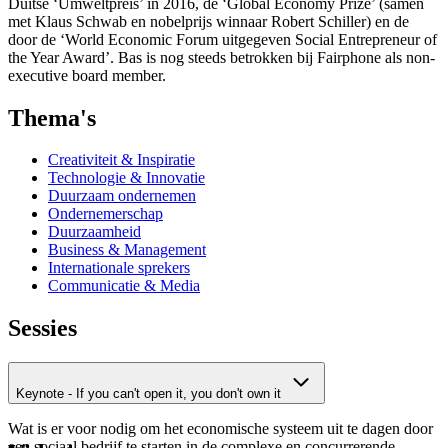
Duitse ‘Umweltpreis’ in 2016, de ‘Global Economy Prize’ (samen
met Klaus Schwab en nobelprijs winnaar Robert Schiller) en de
door de ‘World Economic Forum uitgegeven Social Entrepreneur of
the Year Award’. Bas is nog steeds betrokken bij Fairphone als non-
executive board member.
Thema's
Creativiteit & Inspiratie
Technologie & Innovatie
Duurzaam ondernemen
Ondernemerschap
Duurzaamheid
Business & Management
Internationale sprekers
Communicatie & Media
Sessies
Keynote - If you can't open it, you don't own it
Wat is er voor nodig om het economische systeem uit te dagen door
een sociaal bedrijf te starten in de complexe en concurrerende