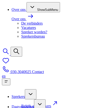
Over ons
ShowSubMenu
Over ons
De verbinders
Vacatures
Spreker worden?
Sprekersbureau
030-3040025
Contact
en
Sprekers
Bekijk alle sprekers
Dagvoorzitters