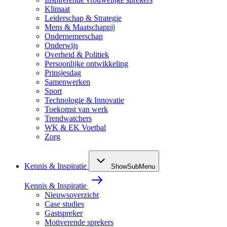
Klimaat
Leiderschap & Strategie
Mens & Maatschappij
Ondernemerschap
Onderwijs
Overheid & Politiek
Persoonlijke ontwikkeling
Prinsjesdag
Samenwerken
Sport
Technologie & Innovatie
Toekomst van werk
Trendwatchers
WK & EK Voetbal
Zorg
Kennis & Inspiratie
ShowSubMenu
Kennis & Inspiratie
Nieuwsoverzicht
Case studies
Gastspreker
Motiverende sprekers