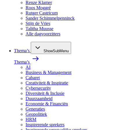
Renze Klamer
Roos Moggré
Rutger Castricum
Sander Schimmelpenninck
Stijn de Vries
Talitha Muusse
Alle dagvoorzitters
Thema’s
ShowSubMenu
Thema’s
AI
Business & Management
Cabaret
Creativiteit & Inspiratie
Cybersecurity
Diversiteit & Inclusie
Duurzaamheid
Economie & Financiën
Generaties
Geopolitiek
HRM
Inspirerende sprekers
Inspirerende vrouwelijke sprekers