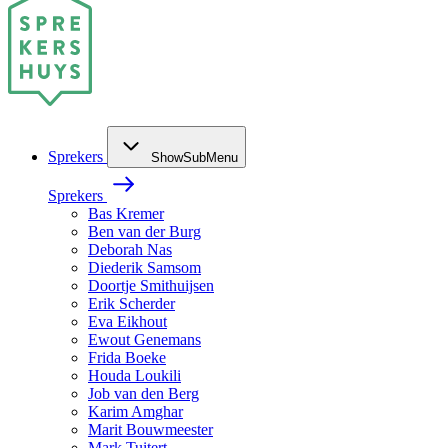
Sprekers
ShowSubMenu
Sprekers
Bas Kremer
Ben van der Burg
Deborah Nas
Diederik Samsom
Doortje Smithuijsen
Erik Scherder
Eva Eikhout
Ewout Genemans
Frida Boeke
Houda Loukili
Job van den Berg
Karim Amghar
Marit Bouwmeester
Mark Tuitert