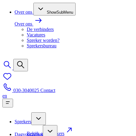
Over ons
ShowSubMenu
Over ons
De verbinders
Vacatures
Spreker worden?
Sprekersbureau
030-3040025
Contact
en
Sprekers
Bekijk alle sprekers
Dagvoorzitters