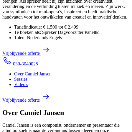
brengen. Als spreker deelt hij zijn inzichten over creativiteit,
verandering en de verbinding tussen muziek en ideeën. Zijn werk,
van symfonieën tot mini-opera’s, inspireert en biedt praktische
handvatten voor het ontwikkelen van creatief en innovatief denken.
Tariefindicatie:
€ 1.500 tot € 2.499
Te boeken als:
Spreker
Dagvoorzitter
Panellid
Talen:
Nederlands
Engels
V
r
i
j
b
l
i
j
v
e
n
d
e
o
f
f
e
r
t
e
0
3
0
-
3
0
4
0
0
2
5
Over Camiel Jansen
Sessies
Video's
V
r
i
j
b
l
i
j
v
e
n
d
e
o
f
f
e
r
t
e
Over Camiel Jansen
Camiel Jansen is een componist, ondernemer en presentator die
altijd op zoek is naar de verbinding tussen ideeën en onze