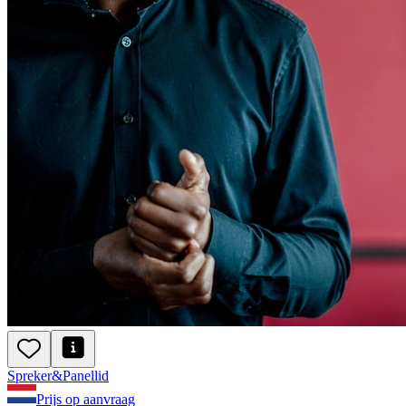
Spreker
&
Panellid
Prijs op aanvraag