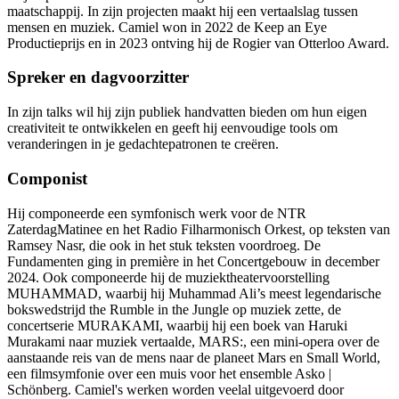
maatschappij. In zijn projecten maakt hij een vertaalslag tussen
mensen en muziek. Camiel won in 2022 de Keep an Eye
Productieprijs en in 2023 ontving hij de Rogier van Otterloo Award.
Spreker en dagvoorzitter
In zijn talks wil hij zijn publiek handvatten bieden om hun eigen
creativiteit te ontwikkelen en geeft hij eenvoudige tools om
veranderingen in je gedachtepatronen te creëren.
Componist
Hij componeerde een symfonisch werk voor de NTR
ZaterdagMatinee en het Radio Filharmonisch Orkest, op teksten van
Ramsey Nasr, die ook in het stuk teksten voordroeg. De
Fundamenten ging in première in het Concertgebouw in december
2024. Ook componeerde hij de muziektheatervoorstelling
MUHAMMAD, waarbij hij Muhammad Ali’s meest legendarische
bokswedstrijd the Rumble in the Jungle op muziek zette, de
concertserie MURAKAMI, waarbij hij een boek van Haruki
Murakami naar muziek vertaalde, MARS:, een mini-opera over de
aanstaande reis van de mens naar de planeet Mars en Small World,
een filmsymfonie over een muis voor het ensemble Asko |
Schönberg. Camiel's werken worden veelal uitgevoerd door