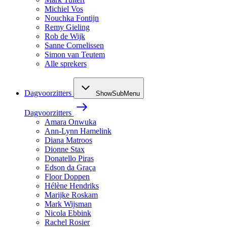
Michiel Vos
Nouchka Fontijn
Remy Gieling
Rob de Wijk
Sanne Cornelissen
Simon van Teutem
Alle sprekers
Dagvoorzitters
ShowSubMenu
Dagvoorzitters
Amara Onwuka
Ann-Lynn Hamelink
Diana Matroos
Dionne Stax
Donatello Piras
Edson da Graça
Floor Doppen
Hélène Hendriks
Marijke Roskam
Mark Wijsman
Nicola Ebbink
Rachel Rosier