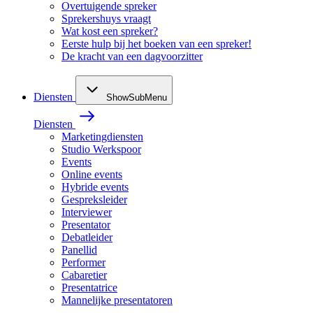
Overtuigende spreker
Sprekershuys vraagt
Wat kost een spreker?
Eerste hulp bij het boeken van een spreker!
De kracht van een dagvoorzitter
Diensten
ShowSubMenu
Diensten
Marketingdiensten
Studio Werkspoor
Events
Online events
Hybride events
Gespreksleider
Interviewer
Presentator
Debatleider
Panellid
Performer
Cabaretier
Presentatrice
Mannelijke presentatoren