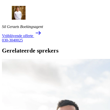
Sil Geraets
Boekingsagent
V
r
i
j
b
l
i
j
v
e
n
d
e
o
f
f
e
r
t
e
030-3040025
Gerelateerde sprekers