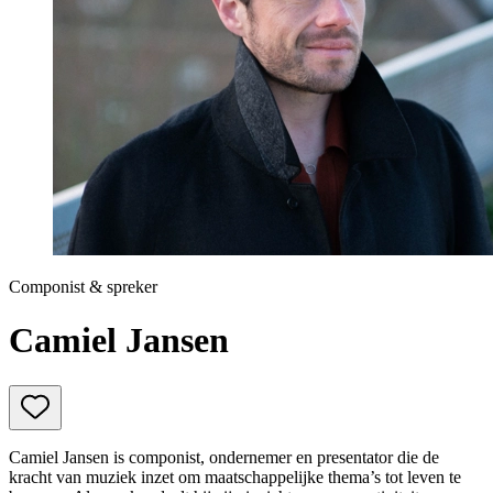
Prinsjesdag
Samenwerken
Sport
Technologie & Innovatie
Toekomst van werk
Trendwatchers
WK & EK Voetbal
Zorg
Componist & spreker
Camiel Jansen
Camiel Jansen is componist, ondernemer en presentator die de
kracht van muziek inzet om maatschappelijke thema’s tot leven te