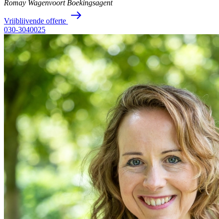
Romay Wagenvoort
Boekingsagent
V
r
i
j
b
l
i
j
v
e
n
d
e
o
f
f
e
r
t
e
030-3040025