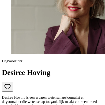
Prinsjesdag
Samenwerken
Sport
Technologie & Innovatie
Toekomst van werk
Trendwatchers
WK & EK Voetbal
Zorg
Dagvoorzitter
Desiree Hoving
Desiree Hoving is een ervaren wetenschapsjournalist en
dagvoorzitter die wetenschap toegankelijk maakt voor een breed