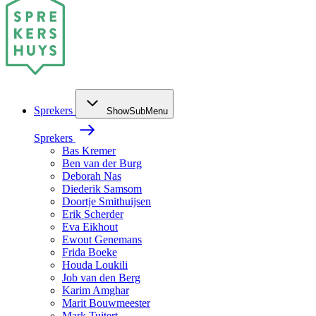
Sprekers
ShowSubMenu
Sprekers
Bas Kremer
Ben van der Burg
Deborah Nas
Diederik Samsom
Doortje Smithuijsen
Erik Scherder
Eva Eikhout
Ewout Genemans
Frida Boeke
Houda Loukili
Job van den Berg
Karim Amghar
Marit Bouwmeester
Mark Tuitert