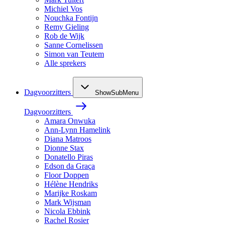
Michiel Vos
Nouchka Fontijn
Remy Gieling
Rob de Wijk
Sanne Cornelissen
Simon van Teutem
Alle sprekers
Dagvoorzitters
ShowSubMenu
Dagvoorzitters
Amara Onwuka
Ann-Lynn Hamelink
Diana Matroos
Dionne Stax
Donatello Piras
Edson da Graça
Floor Doppen
Hélène Hendriks
Marijke Roskam
Mark Wijsman
Nicola Ebbink
Rachel Rosier