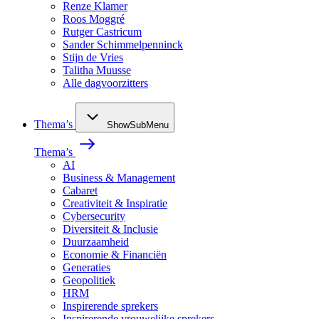
Renze Klamer
Roos Moggré
Rutger Castricum
Sander Schimmelpenninck
Stijn de Vries
Talitha Muusse
Alle dagvoorzitters
Thema’s
ShowSubMenu
Thema’s
AI
Business & Management
Cabaret
Creativiteit & Inspiratie
Cybersecurity
Diversiteit & Inclusie
Duurzaamheid
Economie & Financiën
Generaties
Geopolitiek
HRM
Inspirerende sprekers
Inspirerende vrouwelijke sprekers