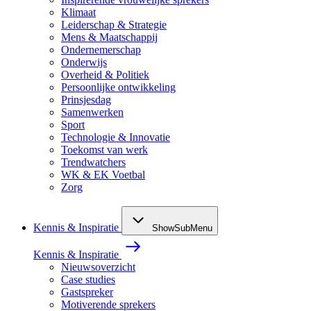
Klimaat
Leiderschap & Strategie
Mens & Maatschappij
Ondernemerschap
Onderwijs
Overheid & Politiek
Persoonlijke ontwikkeling
Prinsjesdag
Samenwerken
Sport
Technologie & Innovatie
Toekomst van werk
Trendwatchers
WK & EK Voetbal
Zorg
Kennis & Inspiratie
ShowSubMenu
Kennis & Inspiratie
Nieuwsoverzicht
Case studies
Gastspreker
Motiverende sprekers