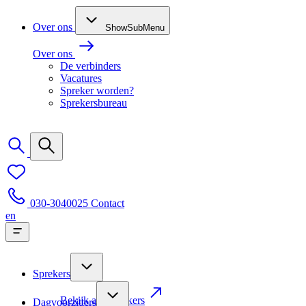
Over ons
ShowSubMenu
Over ons
De verbinders
Vacatures
Spreker worden?
Sprekersbureau
030-3040025
Contact
en
Sprekers
Bekijk alle sprekers
Dagvoorzitters