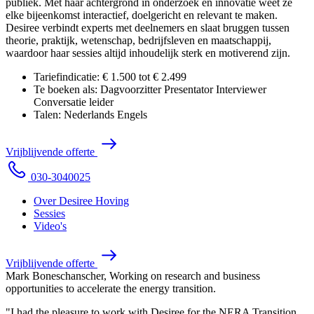
publiek. Met haar achtergrond in onderzoek en innovatie weet ze
elke bijeenkomst interactief, doelgericht en relevant te maken.
Desiree verbindt experts met deelnemers en slaat bruggen tussen
theorie, praktijk, wetenschap, bedrijfsleven en maatschappij,
waardoor haar sessies altijd inhoudelijk sterk en motiverend zijn.
Tariefindicatie:
€ 1.500 tot € 2.499
Te boeken als:
Dagvoorzitter
Presentator
Interviewer
Conversatie leider
Talen:
Nederlands
Engels
V
r
i
j
b
l
i
j
v
e
n
d
e
o
f
f
e
r
t
e
0
3
0
-
3
0
4
0
0
2
5
Over Desiree Hoving
Sessies
Video's
V
r
i
j
b
l
i
j
v
e
n
d
e
o
f
f
e
r
t
e
Mark Boneschanscher, Working on research and business
opportunities to accelerate the energy transition.
"I had the pleasure to work with Desiree for the NERA Transition