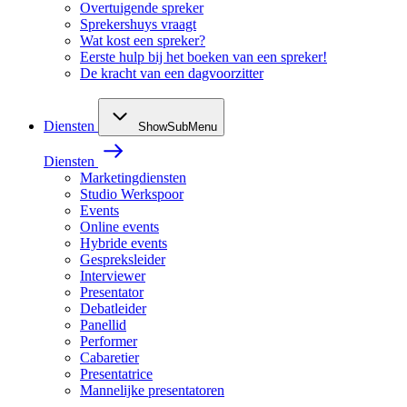
Overtuigende spreker
Sprekershuys vraagt
Wat kost een spreker?
Eerste hulp bij het boeken van een spreker!
De kracht van een dagvoorzitter
Diensten
ShowSubMenu
Diensten
Marketingdiensten
Studio Werkspoor
Events
Online events
Hybride events
Gespreksleider
Interviewer
Presentator
Debatleider
Panellid
Performer
Cabaretier
Presentatrice
Mannelijke presentatoren