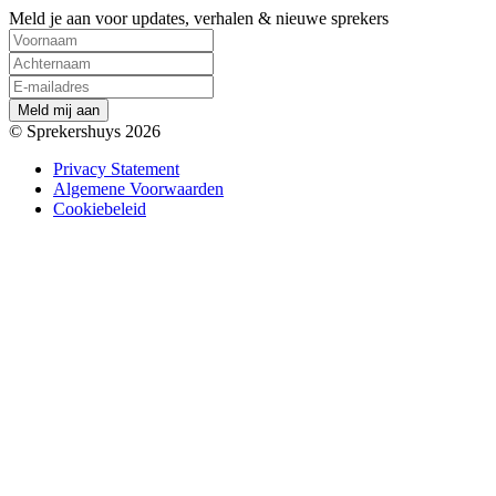
Meld je aan voor updates, verhalen & nieuwe sprekers
M
e
l
d
m
i
j
a
a
n
© Sprekershuys 2026
Privacy Statement
Algemene Voorwaarden
Cookiebeleid