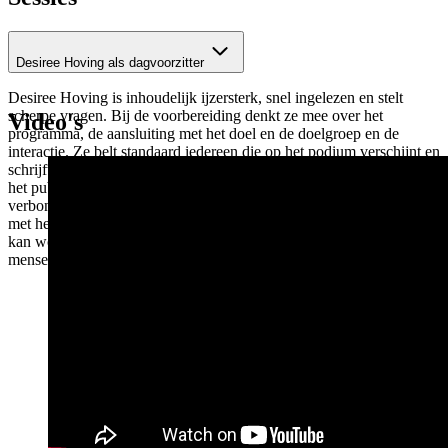
Desiree Hoving als dagvoorzitter
Desiree Hoving is inhoudelijk ijzersterk, snel ingelezen en stelt
scherpe vragen. Bij de voorbereiding denkt ze mee over het
Video's
programma, de aansluiting met het doel en de doelgroep en de
interactie. Ze belt standaard iedereen die op het podium verschijnt en
schrijft haar eigen teksten. Bij haar voelen sprekers zich ontspannen,
het publiek zich gemotiveerd en zich met elkaar en de sprekers
verbonden. Iedereen is geënthousiasmeerd en gaat op tijd naar huis
met het idee dat wat ze gehoord hebben ook op zichzelf toegepast
kan worden. Ze werkt graag met groepen tussen de 50 en 500
mensen, maar hanteert geen maximum.