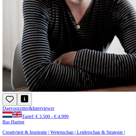
Dagvoorzitter
&
Interviewer
Tarief: € 3.500 - € 4.999
Bas Haring
Creativiteit & Inspiratie | Wetenschap | Leiderschap & Strategie |