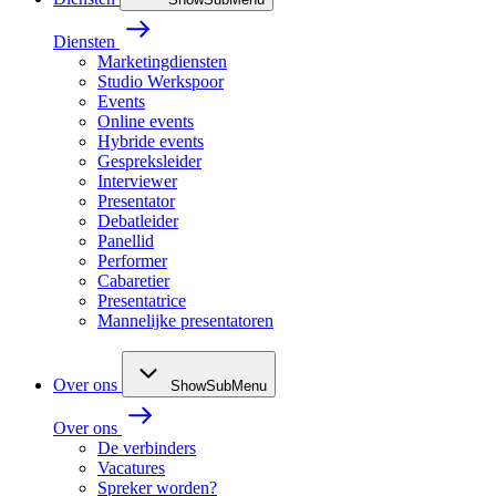
Diensten
Marketingdiensten
Studio Werkspoor
Events
Online events
Hybride events
Gespreksleider
Interviewer
Presentator
Debatleider
Panellid
Performer
Cabaretier
Presentatrice
Mannelijke presentatoren
Over ons
ShowSubMenu
Over ons
De verbinders
Vacatures
Spreker worden?