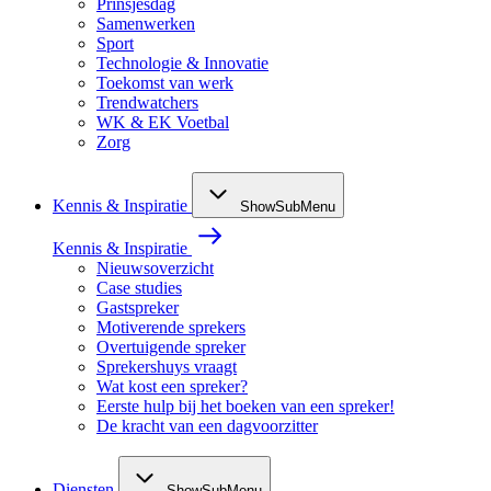
Prinsjesdag
Samenwerken
Sport
Technologie & Innovatie
Toekomst van werk
Trendwatchers
WK & EK Voetbal
Zorg
Kennis & Inspiratie
ShowSubMenu
Kennis & Inspiratie
Nieuwsoverzicht
Case studies
Gastspreker
Motiverende sprekers
Overtuigende spreker
Sprekershuys vraagt
Wat kost een spreker?
Eerste hulp bij het boeken van een spreker!
De kracht van een dagvoorzitter
Diensten
ShowSubMenu