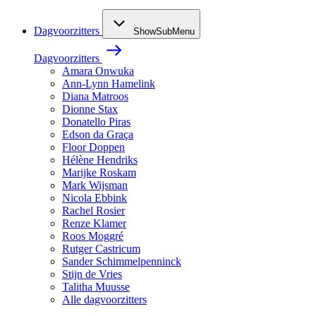
Dagvoorzitters
ShowSubMenu
Dagvoorzitters
Amara Onwuka
Ann-Lynn Hamelink
Diana Matroos
Dionne Stax
Donatello Piras
Edson da Graça
Floor Doppen
Hélène Hendriks
Marijke Roskam
Mark Wijsman
Nicola Ebbink
Rachel Rosier
Renze Klamer
Roos Moggré
Rutger Castricum
Sander Schimmelpenninck
Stijn de Vries
Talitha Muusse
Alle dagvoorzitters