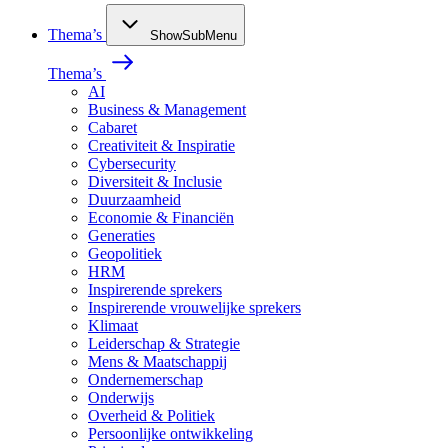
Thema’s
ShowSubMenu
Thema’s
AI
Business & Management
Cabaret
Creativiteit & Inspiratie
Cybersecurity
Diversiteit & Inclusie
Duurzaamheid
Economie & Financiën
Generaties
Geopolitiek
HRM
Inspirerende sprekers
Inspirerende vrouwelijke sprekers
Klimaat
Leiderschap & Strategie
Mens & Maatschappij
Ondernemerschap
Onderwijs
Overheid & Politiek
Persoonlijke ontwikkeling