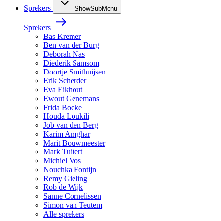
Sprekers
ShowSubMenu
Sprekers
Bas Kremer
Ben van der Burg
Deborah Nas
Diederik Samsom
Doortje Smithuijsen
Erik Scherder
Eva Eikhout
Ewout Genemans
Frida Boeke
Houda Loukili
Job van den Berg
Karim Amghar
Marit Bouwmeester
Mark Tuitert
Michiel Vos
Nouchka Fontijn
Remy Gieling
Rob de Wijk
Sanne Cornelissen
Simon van Teutem
Alle sprekers