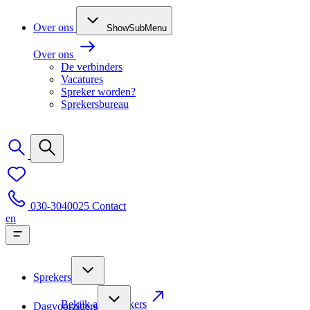
Over ons
ShowSubMenu
Over ons
De verbinders
Vacatures
Spreker worden?
Sprekersbureau
030-3040025
Contact
en
Sprekers
Bekijk alle sprekers
Dagvoorzitters