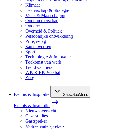
Klimaat
Leiderschap & Strategie
Mens & Maatschappij
Ondernemerschap
Onderwijs
Overheid & Politiek
Persoonlijke ontwikkeling
Prinsjesdag
Samenwerken
Sport
Technologie & Innovatie
Toekomst van werk
Trendwatchers
WK & EK Voetbal
Zorg
Kennis & Inspiratie
ShowSubMenu
Kennis & Inspiratie
Nieuwsoverzicht
Case studies
Gastspreker
Motiverende sprekers