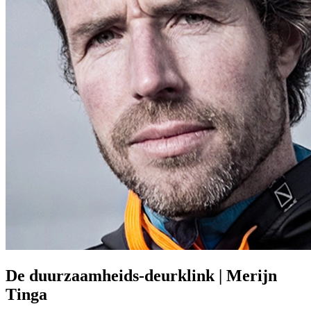
Prinsjesdag
Samenwerken
Sport
Technologie & Innovatie
Toekomst van werk
Trendwatchers
WK & EK Voetbal
Zorg
De duurzaamheids-deurklink | Merijn
Tinga