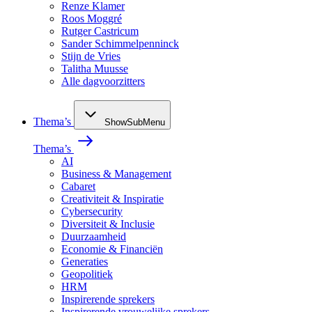
Renze Klamer
Roos Moggré
Rutger Castricum
Sander Schimmelpenninck
Stijn de Vries
Talitha Muusse
Alle dagvoorzitters
Thema’s
ShowSubMenu
Thema’s
AI
Business & Management
Cabaret
Creativiteit & Inspiratie
Cybersecurity
Diversiteit & Inclusie
Duurzaamheid
Economie & Financiën
Generaties
Geopolitiek
HRM
Inspirerende sprekers
Inspirerende vrouwelijke sprekers