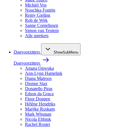
Michiel Vos
Nouchka Fontijn
Remy Gieling
Rob de Wijk
Sanne Cornelissen
Simon van Teutem
Alle sprekers
Dagvoorzitters
ShowSubMenu
Dagvoorzitters
Amara Onwuka
Ann-Lynn Hamelink
Diana Matroos
Dionne Stax
Donatello Piras
Edson da Graça
Floor Doppen
Hélène Hendriks
Marijke Roskam
Mark Wijsman
Nicola Ebbink
Rachel Rosier