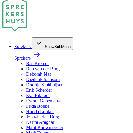
Sprekers
ShowSubMenu
Sprekers
Bas Kremer
Ben van der Burg
Deborah Nas
Diederik Samsom
Doortje Smithuijsen
Erik Scherder
Eva Eikhout
Ewout Genemans
Frida Boeke
Houda Loukili
Job van den Berg
Karim Amghar
Marit Bouwmeester
Mark Tuitert