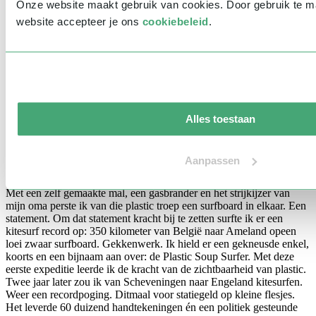
milieuprobleem dat wél duidelijk herleidbaar, zichtbaar en tastbaar
Onze website maakt gebruik van cookies. Door gebruik te 
is. Foto’s van aanstekers in een albatros geraamte, een ‘favo’ Thaise
website accepteer je ons
cookiebeleid
.
zeekoe dood aan plastic in de maag, microplastic in water,
microplastic in de lucht en overal waar we op vakantie gaan - plastic
zwerfafval. We plastificeren onze aarde. We zien het met onze eigen
ogen en de oorzaak is de mens; dat valt bij dit milieuprobleem niet te
ontkennen. Plastic hoopt zich op in de oceaan en op de stranden. En
waar oceaan en strand samenkomen zijn- naast plastic troep - ook
golven; en dus surfers. Net als ikzelf. Surfers die het probleem uit de
eerste hand kennen. Net als ikzelf. Surfers die met hun verhalen en
Alles toestaan
soepele gebruinde lichamen een nieuw en breed publiek aanspreken.
Net als ... tja, zongebruinde verhalen vertellers. Toen Boyan Slat -
met zijn ‘Ocean Cleanup’ de keizer van de plastic soup - nog op de
Aanpassen
middelbare school zat bouwde ik mijn eerste surfboard van plastic
afval dat ik op het strand van mijn lokale surfstrand had gevonden.
Met een zelf gemaakte mal, een gasbrander en het strijkijzer van
mijn oma perste ik van die plastic troep een surfboard in elkaar. Een
statement. Om dat statement kracht bij te zetten surfte ik er een
kitesurf record op: 350 kilometer van België naar Ameland opeen
loei zwaar surfboard. Gekkenwerk. Ik hield er een gekneusde enkel,
koorts en een bijnaam aan over: de Plastic Soup Surfer. Met deze
eerste expeditie leerde ik de kracht van de zichtbaarheid van plastic.
Twee jaar later zou ik van Scheveningen naar Engeland kitesurfen.
Weer een recordpoging. Ditmaal voor statiegeld op kleine flesjes.
Het leverde 60 duizend handtekeningen én een politiek gesteunde