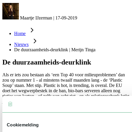
Maartje IJzerman
|
17-09-2019
Home
Nieuws
De duurzaamheids-deurklink | Merijn Tinga
De duurzaamheids-deurklink
Als er iets zou bestaan als ‘een Top 40 voor milieuproblemen’ dan
zou op nummer 1 - al minstens twaalf maanden lang - de ‘Plastic
Soup’ staan. Met stip. Plastic is hot, is trending, is overal. De EU
doet het wegwerpbestek in de ban, bio-bars serveren alleen nog
rietjes van karton - of zelfs van echt riet - en als relatiegeschenk krijg
je in de duurzaamheidssector steevast een hervulbare fles. Plastic is
de nieuwe vleesgeworden eco-vijand.Misschien schieten we met
hagel lukraak in het rond maar toch ben ik vierkant voor. De strijd is
pas net begonnen... Het echte mikken moet nog komen. Dat het
plastic-verzet zo is gegroeid in de afgelopen tijd komt op het conto
Cookiemelding
van het bonte materiaal zelf. Want ‘eindelijk’ is er eens een