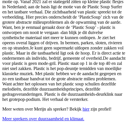
motie op. Vanaf 2021 zal er statiegeld zitten op kleine plastic flesjes
in Nederland; aan de basis ligt de motie van de Plastic Soup Surfer
en het tastbare verhaal. Die zichtbaarheid van plastic spreekt tot de
verbeelding. Hier precies onderscheidt de ‘PlasticSoup’ zich van de
grotere abstracte milieuproblemen als de opwarming van de aarde.
Want, ben je eenmaal geraakt door de ‘Plastic Soup’ - plastic is
ontworpen om nooit te vergaan -dan blijk je dit duivelse
synthetische materiaal niet meer te kunnen ontlopen. Je ziet het
opeens overal liggen of drijven. In bermen, parken, sloten, rivieren
en op stranden.Je kunt geen supermarkt uitlopen zonder zakken vol
plastic. Maar in die tastbaarheid ligt ook de hoop. Er is direct actie te
ondernemen als individu, bedrijf, gemeente of overheid.De aandacht
voor plastic is geen mode-gril. Plastic staat op 1 in de top 40 en zal
niet snel zakken. Plastic is het pop-deuntje temidden van moeilijke
klassieke muziek. Met plastic hebben we de aandacht gegrepen en
zo een tastbaar handvat tot de grote abstracte milieu problemen.
Want achter het oplossen van het plastic soup schuilen dezelfde
melodieën, dezelfde duurzaamheidsprincipes, dezelfde
gedragsveranderingen. Plastic is die duurzaamheids-deurklink naar
het grotepop-podium. Het verhaal de versterker.
Meer weten over Merijn als spreker? Bekijk
hier
zijn profiel!
Meer sprekers over duurzaamheid en klimaat.