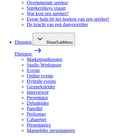
Overtuigende spreker
Sprekershuys vraagt
Wat kost een spreker?
Eerste hulp bij het boeken van een spreker!
De kracht van een dagvoorzitter
Diensten
ShowSubMenu
Diensten
Marketingdiensten
Studio Werkspoor
Events
Online events
Hybride events
Gespreksleider
Interviewer
Presentator
Debatleider
Panellid
Performer
Cabaretier
Presentatrice
Mannelijke presentatoren