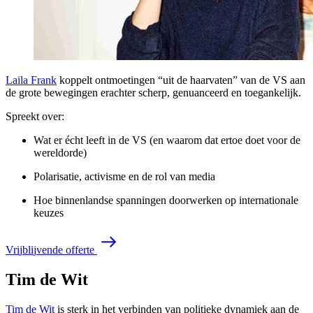
Laila Frank
koppelt ontmoetingen “uit de haarvaten” van de VS aan
de grote bewegingen erachter scherp, genuanceerd en toegankelijk.
Spreekt over:
Wat er écht leeft in de VS (en waarom dat ertoe doet voor de
wereldorde)
Polarisatie, activisme en de rol van media
Hoe binnenlandse spanningen doorwerken op internationale
keuzes
V
r
i
j
b
l
i
j
v
e
n
d
e
o
f
f
e
r
t
e
Tim de Wit
Tim de Wit
is sterk in het verbinden van politieke dynamiek aan de