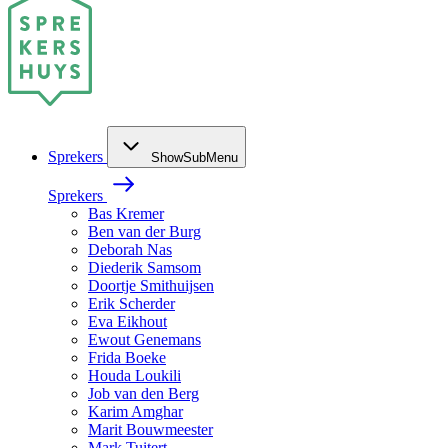
Sprekers
ShowSubMenu
Sprekers
Bas Kremer
Ben van der Burg
Deborah Nas
Diederik Samsom
Doortje Smithuijsen
Erik Scherder
Eva Eikhout
Ewout Genemans
Frida Boeke
Houda Loukili
Job van den Berg
Karim Amghar
Marit Bouwmeester
Mark Tuitert