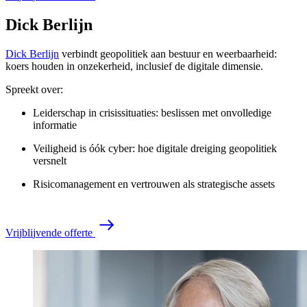
Dick Berlijn
Dick Berlijn
verbindt geopolitiek aan bestuur en weerbaarheid:
koers houden in onzekerheid, inclusief de digitale dimensie.
Spreekt over:
Leiderschap in crisissituaties: beslissen met onvolledige
informatie
Veiligheid is óók cyber: hoe digitale dreiging geopolitiek
versnelt
Risicomanagement en vertrouwen als strategische assets
V
r
i
j
b
l
i
j
v
e
n
d
e
o
f
f
e
r
t
e