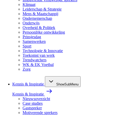
Klimaat
Leiderschap & Strategie
Mens & Maatschappij
Ondernemerschap
Onderwijs
Overheid & Politiek
Persoonlijke ontwikkeling
Prinsjesdag
Samenwerken
Sport
Technologie & Innovatie
Toekomst van werk
Trendwatchers
WK & EK Voetbal
Zorg
Kennis & Inspiratie
ShowSubMenu
Kennis & Inspiratie
Nieuwsoverzicht
Case studies
Gastspreker
Motiverende sprekers