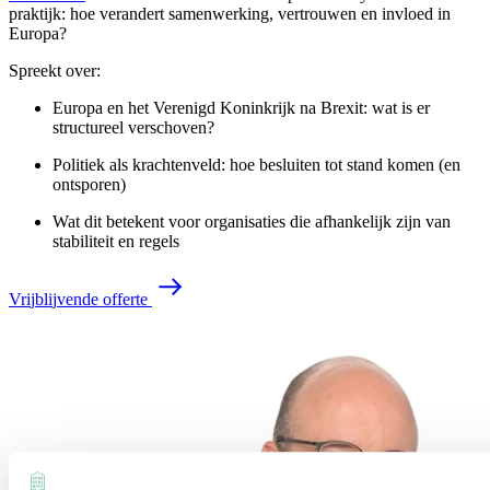
praktijk: hoe verandert samenwerking, vertrouwen en invloed in
Europa?
Spreekt over:
Europa en het Verenigd Koninkrijk na Brexit: wat is er
structureel verschoven?
Politiek als krachtenveld: hoe besluiten tot stand komen (en
ontsporen)
Wat dit betekent voor organisaties die afhankelijk zijn van
stabiliteit en regels
V
r
i
j
b
l
i
j
v
e
n
d
e
o
f
f
e
r
t
e