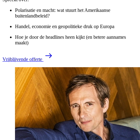
Polarisatie en macht: wat stuurt het Amerikaanse
buitenlandbeleid?
Handel, economie en geopolitieke druk op Europa
Hoe je door de headlines heen kijkt (en betere aannames
maakt)
V
r
i
j
b
l
i
j
v
e
n
d
e
o
f
f
e
r
t
e