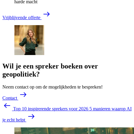
harde macht
V
r
i
j
b
l
i
j
v
e
n
d
e
o
f
f
e
r
t
e
Wil je een spreker boeken over
geopolitiek?
Neem contact op om de mogelijkheden te bespreken!
C
o
n
t
a
c
t
Top 10 inspirerende sprekers voor 2026
5 manieren waarop AI
je echt helpt