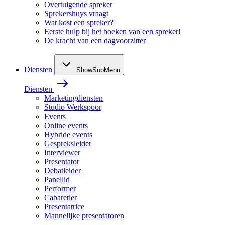
Overtuigende spreker
Sprekershuys vraagt
Wat kost een spreker?
Eerste hulp bij het boeken van een spreker!
De kracht van een dagvoorzitter
Diensten
ShowSubMenu
Diensten
Marketingdiensten
Studio Werkspoor
Events
Online events
Hybride events
Gespreksleider
Interviewer
Presentator
Debatleider
Panellid
Performer
Cabaretier
Presentatrice
Mannelijke presentatoren