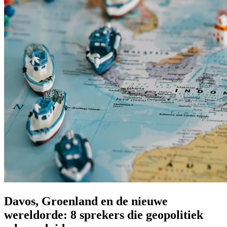
Prinsjesdag
Samenwerken
Sport
Technologie & Innovatie
Toekomst van werk
Trendwatchers
WK & EK Voetbal
Zorg
Davos, Groenland en de nieuwe
wereldorde: 8 sprekers die geopolitiek