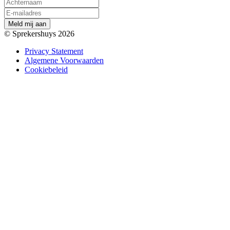
M
e
l
d
m
i
j
a
a
n
© Sprekershuys 2026
Privacy Statement
Algemene Voorwaarden
Cookiebeleid