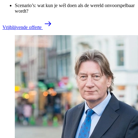
Scenario’s: wat kun je wél doen als de wereld onvoorspelbaar
wordt?
V
r
i
j
b
l
i
j
v
e
n
d
e
o
f
f
e
r
t
e