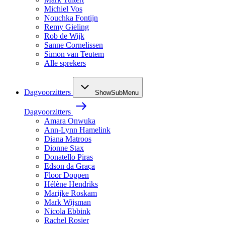
Michiel Vos
Nouchka Fontijn
Remy Gieling
Rob de Wijk
Sanne Cornelissen
Simon van Teutem
Alle sprekers
Dagvoorzitters
ShowSubMenu
Dagvoorzitters
Amara Onwuka
Ann-Lynn Hamelink
Diana Matroos
Dionne Stax
Donatello Piras
Edson da Graça
Floor Doppen
Hélène Hendriks
Marijke Roskam
Mark Wijsman
Nicola Ebbink
Rachel Rosier