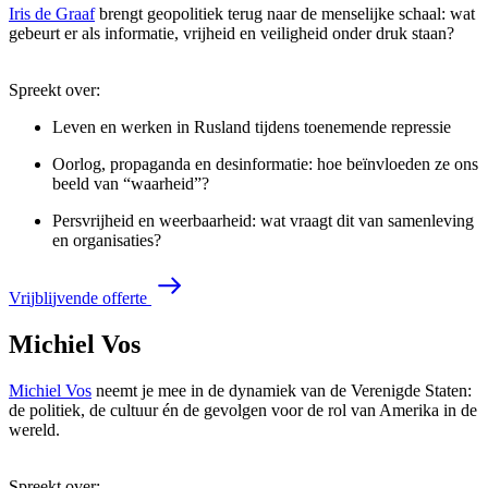
Iris de Graaf
brengt geopolitiek terug naar de menselijke schaal: wat
gebeurt er als informatie, vrijheid en veiligheid onder druk staan?
Spreekt over:
Leven en werken in Rusland tijdens toenemende repressie
Oorlog, propaganda en desinformatie: hoe beïnvloeden ze ons
beeld van “waarheid”?
Persvrijheid en weerbaarheid: wat vraagt dit van samenleving
en organisaties?
V
r
i
j
b
l
i
j
v
e
n
d
e
o
f
f
e
r
t
e
Michiel Vos
Michiel Vos
neemt je mee in de dynamiek van de Verenigde Staten:
de politiek, de cultuur én de gevolgen voor de rol van Amerika in de
wereld.
Spreekt over: