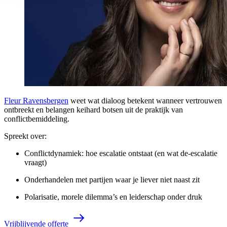
Fleur Ravensbergen
weet wat dialoog betekent wanneer vertrouwen
ontbreekt en belangen keihard botsen uit de praktijk van
conflictbemiddeling.
Spreekt over:
Conflictdynamiek: hoe escalatie ontstaat (en wat de-escalatie
vraagt)
Onderhandelen met partijen waar je liever niet naast zit
Polarisatie, morele dilemma’s en leiderschap onder druk
V
r
i
j
b
l
i
j
v
e
n
d
e
o
f
f
e
r
t
e