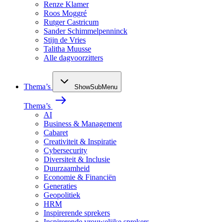
Renze Klamer
Roos Moggré
Rutger Castricum
Sander Schimmelpenninck
Stijn de Vries
Talitha Muusse
Alle dagvoorzitters
Thema’s
ShowSubMenu
Thema’s
AI
Business & Management
Cabaret
Creativiteit & Inspiratie
Cybersecurity
Diversiteit & Inclusie
Duurzaamheid
Economie & Financiën
Generaties
Geopolitiek
HRM
Inspirerende sprekers
Inspirerende vrouwelijke sprekers