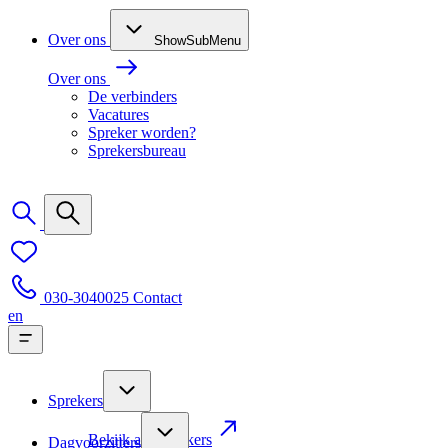
Over ons
ShowSubMenu
Over ons
De verbinders
Vacatures
Spreker worden?
Sprekersbureau
030-3040025
Contact
en
Sprekers
Bekijk alle sprekers
Dagvoorzitters