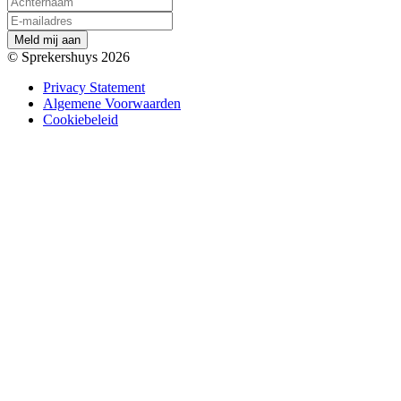
M
e
l
d
m
i
j
a
a
n
© Sprekershuys 2026
Privacy Statement
Algemene Voorwaarden
Cookiebeleid