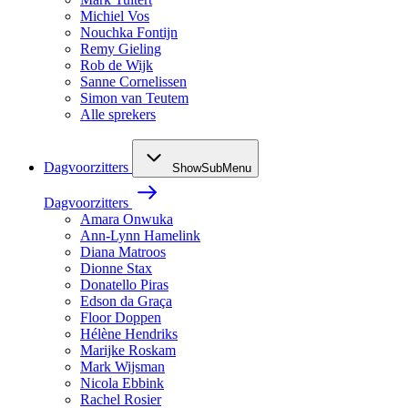
Michiel Vos
Nouchka Fontijn
Remy Gieling
Rob de Wijk
Sanne Cornelissen
Simon van Teutem
Alle sprekers
Dagvoorzitters
ShowSubMenu
Dagvoorzitters
Amara Onwuka
Ann-Lynn Hamelink
Diana Matroos
Dionne Stax
Donatello Piras
Edson da Graça
Floor Doppen
Hélène Hendriks
Marijke Roskam
Mark Wijsman
Nicola Ebbink
Rachel Rosier