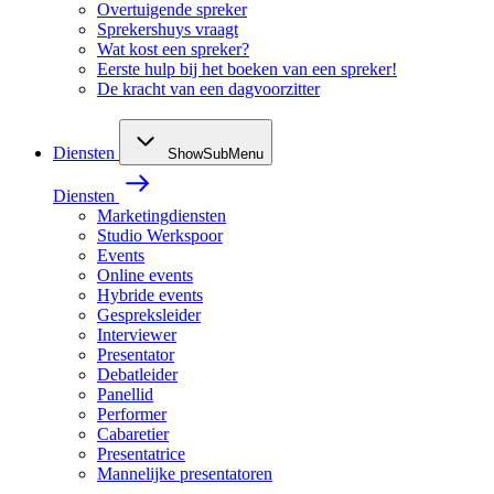
Overtuigende spreker
Sprekershuys vraagt
Wat kost een spreker?
Eerste hulp bij het boeken van een spreker!
De kracht van een dagvoorzitter
Diensten
ShowSubMenu
Diensten
Marketingdiensten
Studio Werkspoor
Events
Online events
Hybride events
Gespreksleider
Interviewer
Presentator
Debatleider
Panellid
Performer
Cabaretier
Presentatrice
Mannelijke presentatoren