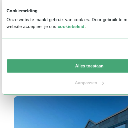
Indicatie budget
*
Cookiemelding
Bericht
*
Onze website maakt gebruik van cookies. Door gebruik te 
website accepteer je ons
cookiebeleid
.
Waar ken je Sprekershuys van?
Ik wil graag jullie nieuwsbrief ontvangen
V
e
r
z
e
n
d
e
n
Aandacht is alles!
Alles toestaan
Heb je vragen of wil je meer informatie over het Sprekershuys? Wij
Aanpassen
staan voor je klaar! Neem contact op via ons contactformulier of
telefonisch via
030-3040025
.