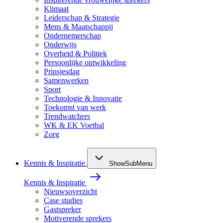
Klimaat
Leiderschap & Strategie
Mens & Maatschappij
Ondernemerschap
Onderwijs
Overheid & Politiek
Persoonlijke ontwikkeling
Prinsjesdag
Samenwerken
Sport
Technologie & Innovatie
Toekomst van werk
Trendwatchers
WK & EK Voetbal
Zorg
Kennis & Inspiratie
ShowSubMenu
Kennis & Inspiratie
Nieuwsoverzicht
Case studies
Gastspreker
Motiverende sprekers