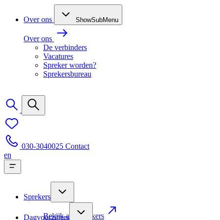
Over ons
ShowSubMenu
Over ons
De verbinders
Vacatures
Spreker worden?
Sprekersbureau
030-3040025
Contact
en
Sprekers
Bekijk alle sprekers
Dagvoorzitters