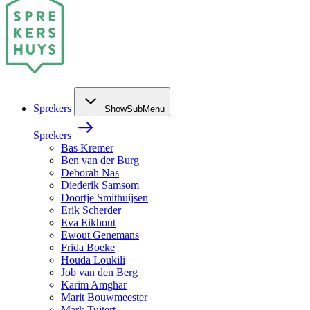
Sprekers
ShowSubMenu
Sprekers
Bas Kremer
Ben van der Burg
Deborah Nas
Diederik Samsom
Doortje Smithuijsen
Erik Scherder
Eva Eikhout
Ewout Genemans
Frida Boeke
Houda Loukili
Job van den Berg
Karim Amghar
Marit Bouwmeester
Mark Tuitert