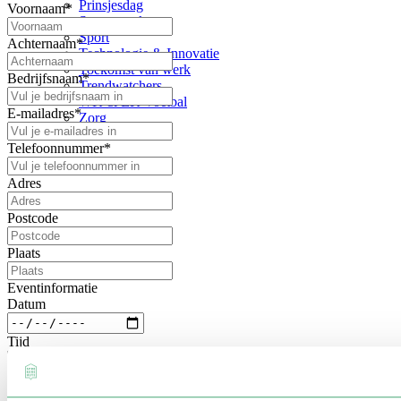
Prinsjesdag
Voornaam
*
Samenwerken
Sport
Achternaam
*
Technologie & Innovatie
Toekomst van werk
Bedrijfsnaam
*
Trendwatchers
WK & EK Voetbal
E-mailadres
*
Zorg
Telefoonnummer
*
Adres
Postcode
Plaats
Eventinformatie
Datum
Tijd
Locatie