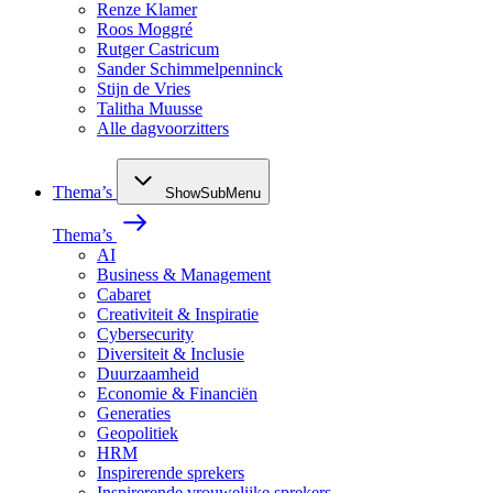
Renze Klamer
Roos Moggré
Rutger Castricum
Sander Schimmelpenninck
Stijn de Vries
Talitha Muusse
Alle dagvoorzitters
Thema’s
ShowSubMenu
Thema’s
AI
Business & Management
Cabaret
Creativiteit & Inspiratie
Cybersecurity
Diversiteit & Inclusie
Duurzaamheid
Economie & Financiën
Generaties
Geopolitiek
HRM
Inspirerende sprekers
Inspirerende vrouwelijke sprekers