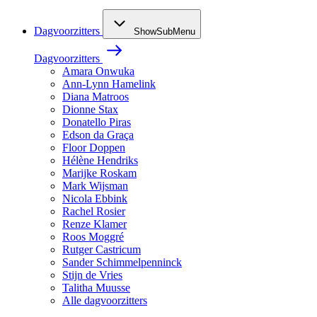
Dagvoorzitters
ShowSubMenu
Dagvoorzitters
Amara Onwuka
Ann-Lynn Hamelink
Diana Matroos
Dionne Stax
Donatello Piras
Edson da Graça
Floor Doppen
Hélène Hendriks
Marijke Roskam
Mark Wijsman
Nicola Ebbink
Rachel Rosier
Renze Klamer
Roos Moggré
Rutger Castricum
Sander Schimmelpenninck
Stijn de Vries
Talitha Muusse
Alle dagvoorzitters