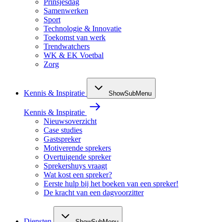
Prinsjesdag
Samenwerken
Sport
Technologie & Innovatie
Toekomst van werk
Trendwatchers
WK & EK Voetbal
Zorg
Kennis & Inspiratie
ShowSubMenu
Kennis & Inspiratie
Nieuwsoverzicht
Case studies
Gastspreker
Motiverende sprekers
Overtuigende spreker
Sprekershuys vraagt
Wat kost een spreker?
Eerste hulp bij het boeken van een spreker!
De kracht van een dagvoorzitter
Diensten
ShowSubMenu