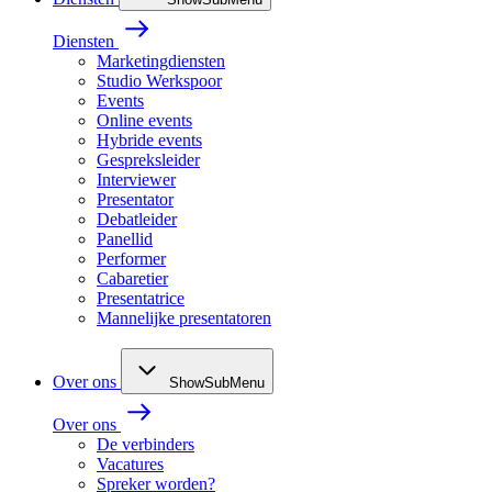
Diensten
Marketingdiensten
Studio Werkspoor
Events
Online events
Hybride events
Gespreksleider
Interviewer
Presentator
Debatleider
Panellid
Performer
Cabaretier
Presentatrice
Mannelijke presentatoren
Over ons
ShowSubMenu
Over ons
De verbinders
Vacatures
Spreker worden?