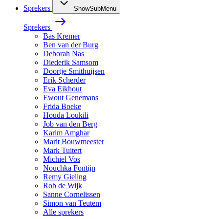
Sprekers
ShowSubMenu
Sprekers
Bas Kremer
Ben van der Burg
Deborah Nas
Diederik Samsom
Doortje Smithuijsen
Erik Scherder
Eva Eikhout
Ewout Genemans
Frida Boeke
Houda Loukili
Job van den Berg
Karim Amghar
Marit Bouwmeester
Mark Tuitert
Michiel Vos
Nouchka Fontijn
Remy Gieling
Rob de Wijk
Sanne Cornelissen
Simon van Teutem
Alle sprekers