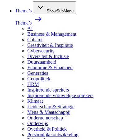
Thema’s
ShowSubMenu
Thema’s
AI
Business & Management
Cabaret
Creativiteit & Inspiratie
Cybersecurity
Diversiteit & Inclusie
Duurzaamheid
Economie & Financiën
Generaties
Geopolitiek
HRM
Inspirerende sprekers
Inspirerende vrouwelijke sprekers
Klimaat
Leiderschap & Strategie
Mens & Maatschappij
Ondernemerschap
Onderwijs
Overheid & Politiek
Persoonlijke ontwikkeling